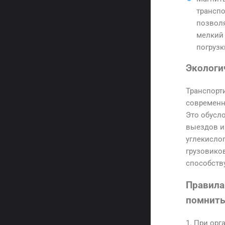
транспо
позвол
мелкий 
погрузк
Экологи
Транспорт
современн
Это обусл
выездов и
углекислог
грузовико
способств
Правила
помнит
При орг