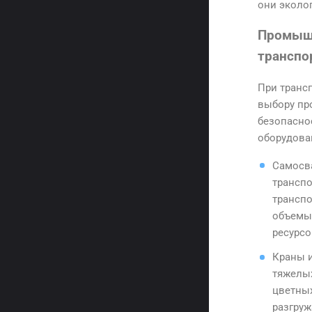
они эколо
Промышл
транспо
При транс
выбору пр
безопасно
оборудова
Самосва
транспо
трансп
объемы
ресурсо
Краны 
тяжелых
цветных
разгруж