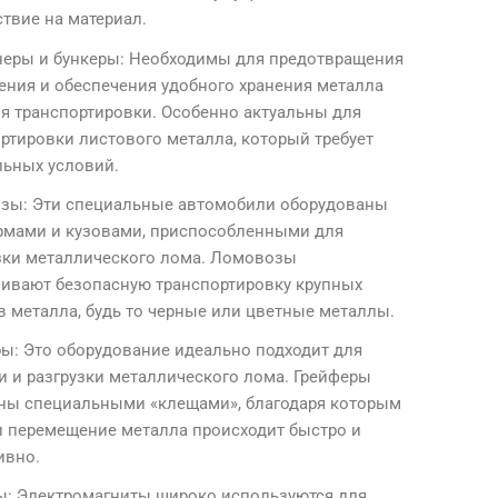
твие на материал.
неры и бункеры: Необходимы для предотвращения
ения и обеспечения удобного хранения металла
я транспортировки. Особенно актуальны для
ртировки листового металла, который требует
льных условий.
зы: Эти специальные автомобили оборудованы
рмами и кузовами, приспособленными для
зки металлического лома. Ломовозы
чивают безопасную транспортировку крупных
 металла, будь то черные или цветные металлы.
ы: Это оборудование идеально подходит для
и и разгрузки металлического лома. Грейферы
ны специальными «клещами», благодаря которым
и перемещение металла происходит быстро и
ивно.
ы: Электромагниты широко используются для