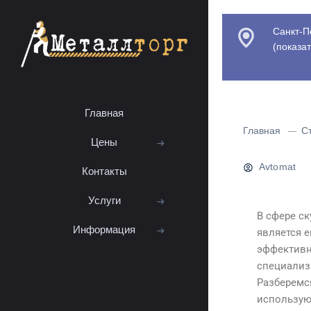
Санкт-П
(
показат
Главная
Главная
С
Цены
Avtomat
Контакты
Услуги
В сфере с
Информация
является е
эффективн
специализ
Разберемс
использую