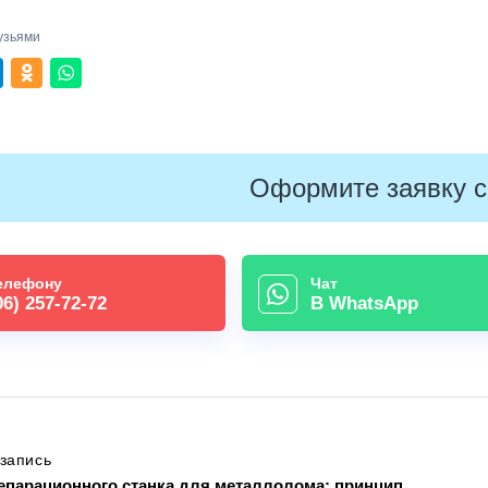
узьями
Оформите заявку с
елефону
Чат
06) 257-72-72
В WhatsApp
запись
сепарационного станка для металлолома: принцип