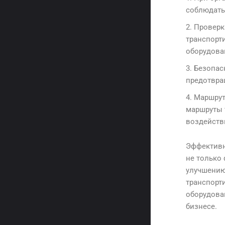
соблюдать
Проверк
транспорт
оборудова
Безопас
предотвра
Маршрут
маршруты 
воздейств
Эффективн
не только
улучшению
транспорт
оборудова
бизнесе.