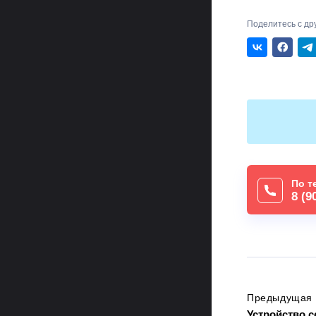
Поделитесь с др
По т
8 (9
Предыдущая 
Устройство 