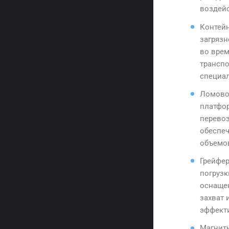
воздейс
Контей
загрязн
во врем
транспо
специа
Ломово
платфо
перево
обеспе
объемов
Грейфер
погрузк
оснаще
захват 
эффект
Магнит