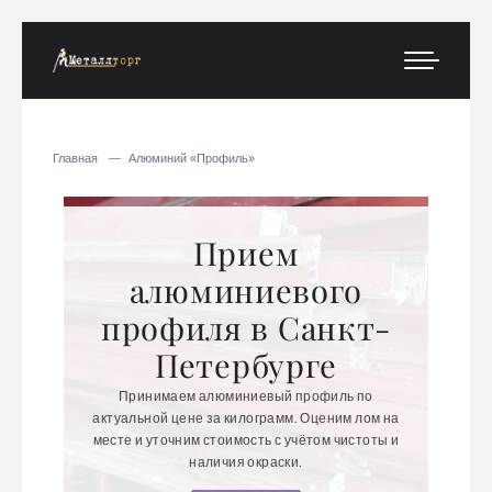
Главная
Алюминий «Профиль»
Прием
м
алюминиевого
профиля в Санкт-
Петербурге
вашего
Забер
Принимаем алюминиевый профиль по
дства.
объек
актуальной цене за килограмм. Оценим лом на
воз без
Соглас
месте и уточним стоимость с учётом чистоты и
наличия окраски.