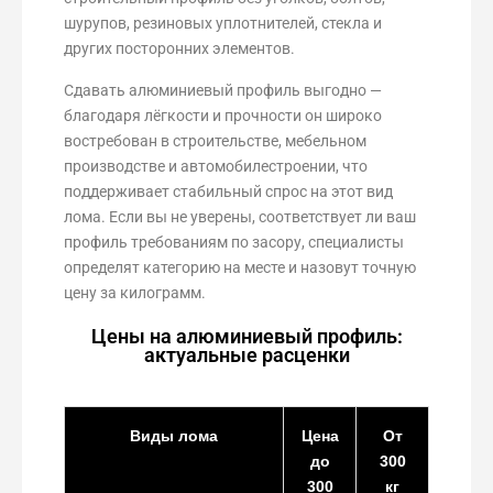
шурупов, резиновых уплотнителей, стекла и
других посторонних элементов.
Сдавать алюминиевый профиль выгодно —
благодаря лёгкости и прочности он широко
востребован в строительстве, мебельном
производстве и автомобилестроении, что
поддерживает стабильный спрос на этот вид
лома. Если вы не уверены, соответствует ли ваш
профиль требованиям по засору, специалисты
определят категорию на месте и назовут точную
цену за килограмм.
Цены на алюминиевый профиль:
актуальные расценки
Виды лома
Цена
От
до
300
300
кг