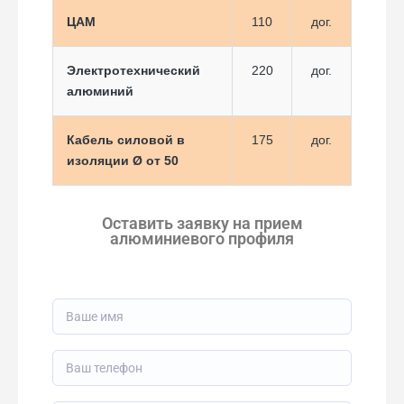
ЦАМ
110
дог.
Электротехнический
220
дог.
алюминий
Кабель силовой в
175
дог.
изоляции Ø от 50
Оставить заявку на прием
алюминиевого профиля