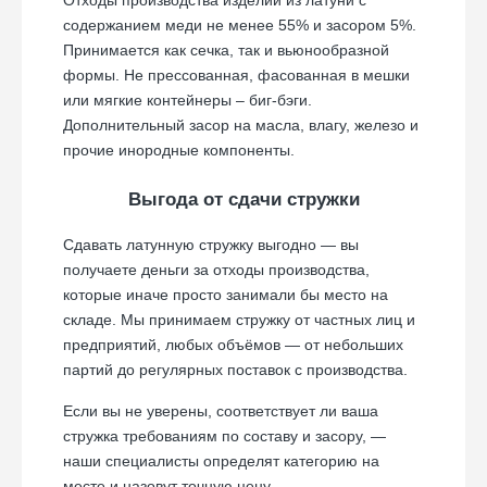
содержанием меди не менее 55% и засором 5%.
Принимается как сечка, так и вьюнообразной
Позвонить
формы. Не прессованная, фасованная в мешки
или мягкие контейнеры – биг-бэги.
Дополнительный засор на масла, влагу, железо и
прочие инородные компоненты.
Выгода от сдачи стружки
Сдавать латунную стружку выгодно — вы
получаете деньги за отходы производства,
которые иначе просто занимали бы место на
складе. Мы принимаем стружку от частных лиц и
предприятий, любых объёмов — от небольших
партий до регулярных поставок с производства.
Если вы не уверены, соответствует ли ваша
стружка требованиям по составу и засору, —
наши специалисты определят категорию на
месте и назовут точную цену.