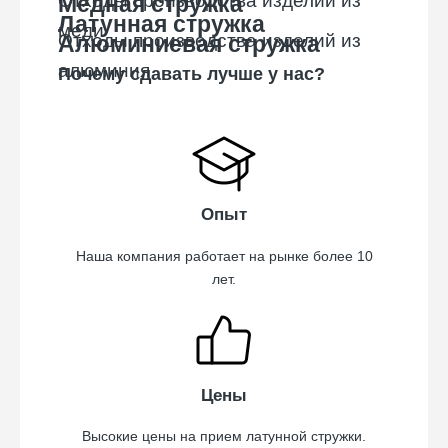
Отходы производства изделий из
Медная стружка
Отходы производства изделий из
Латунная стружка
меди
Отходы производства изделий из
Алюминиевая стружка
латуни
алюминия
Почему сдавать лучше у нас?
Опыт
Наша компания работает на рынке более 10
лет.
Цены
Высокие цены на прием латунной стружки.