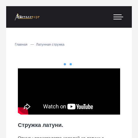
Главная
Латунная стружка
Прием латунной
стружки в Санкт-
Петербурге
Принимаем латунную стружку
по актуальной цене за
килограмм. Оценим лом на
месте и уточним стоимость с
Стружка латуни.
учётом качества и объёма
партии.
Отходы производства изделий из латуни с