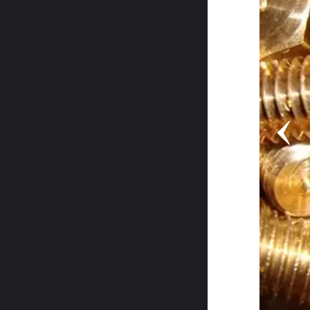
латуни с
ъекта
енных площадок, складов,
едоставляем транспорт,
 актуальной цене после