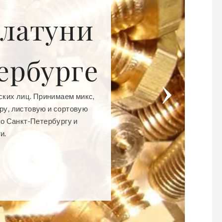
 латуни
ербурге
ских лиц. Принимаем микс,
ру, листовую и сортовую
по Санкт-Петербургу и
и.