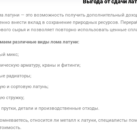
Выгода от сдачи ла
а латуни — это возможность получить дополнительный доход 
нно внести вклад в сохранение природных ресурсов. Перера
ового сырья и позволяет повторно использовать ценные сп
маем различные виды лома латуни:
ый микс;
ническую арматуру, краны и фитинги;
ые радиаторы;
ую и сортовую латунь;
ую стружку;
, прутки, детали и производственные отходы.
омневаетесь, относится ли металл к латуни, специалисты пом
тоимость.