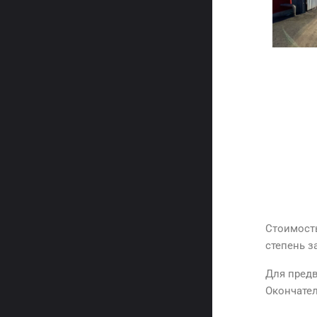
Стоимость
степень з
Для предв
Окончател