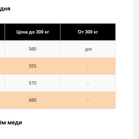
одня
Цена до 300 кг
От 300 кг
580
дог.
555
-
570
-
680
-
иём меди