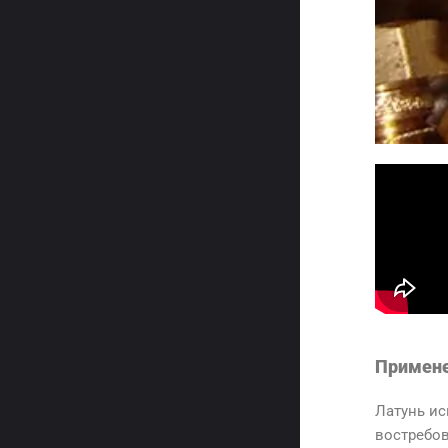
Примене
Латунь ис
востребо