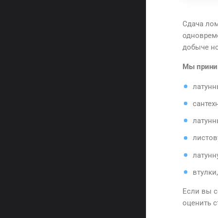
Сдача лом
одновреме
добыче н
Мы прини
латунн
сантех
латунн
листов
латунн
втулки
Если вы с
оценить с