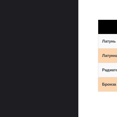
Латунь
Латунн
Радиат
Бронза