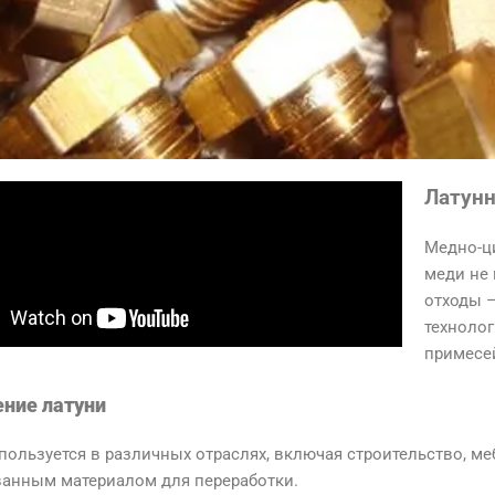
Латун
Медно-ц
меди не 
отходы 
технолог
примесей
ние латуни
пользуется в различных отраслях, включая строительство, ме
ванным материалом для переработки.