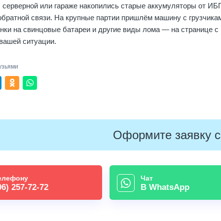
, серверной или гараже накопились старые аккумуляторы от ИБ
обратной связи. На крупные партии пришлём машину с грузчика
нки на свинцовые батареи и другие виды лома — на
странице с
 вашей ситуации.
узьями
Оформите заявку с
елефону
Чат
06) 257-72-72
В WhatsApp