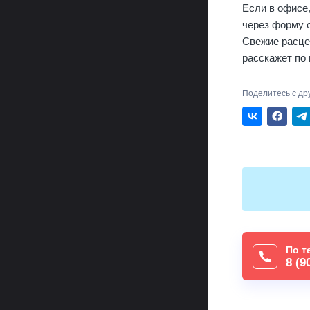
Если в офисе
через форму 
Свежие расце
расскажет по
Поделитесь с др
По т
8 (9